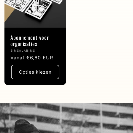
Abonnement voor
organisaties
Verkoper:
SIMSALABIMS
Normale
Vanaf €6,60 EUR
prijs
Opties kiezen