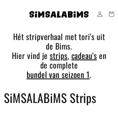
Meteen
naar de
content
Inloggen
Winkelwa
Hét stripverhaal met tori's uit
de Bims.
Hier vind je
strips
,
cadeau's
en
de complete
bundel van seizoen 1
.
C
SiMSALABiMS Strips
o