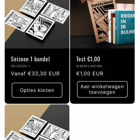
Seizoen 1 bundel
Test €1,00
Verkoper:
Verkoper:
SEIZOEN 1
SIMSALABIMS
Normale
Vanaf €33,30 EUR
Normale
€1,00 EUR
prijs
prijs
Aan winkelwagen
Opties kiezen
toevoegen