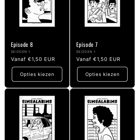
Episode 8
Episode 7
Verkoper:
Verkoper:
SEIZOEN 1
SEIZOEN 1
Normale
Vanaf €1,50 EUR
Normale
Vanaf €1,50 EUR
prijs
prijs
Opties kiezen
Opties kiezen