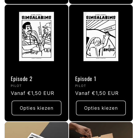
Episode 2
Episode 1
Verkoper:
Verkoper:
PILOT
PILOT
Normale
Vanaf €1,50 EUR
Normale
Vanaf €1,50 EUR
prijs
prijs
Opties kiezen
Opties kiezen