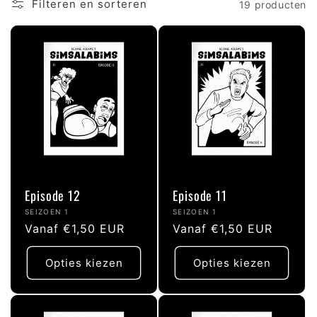
l
Filteren en sorteren
19 producten
l
e
c
t
Episode 12
Episode 11
i
Verkoper:
Verkoper:
SEIZOEN 1
SEIZOEN 1
Normale
Vanaf €1,50 EUR
Normale
Vanaf €1,50 EUR
e
prijs
prijs
Opties kiezen
Opties kiezen
: