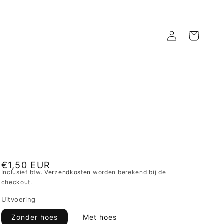
Inloggen
Winkelwagen
Normale
€1,50 EUR
Inclusief btw.
Verzendkosten
worden berekend bij de
prijs
checkout.
Uitvoering
Zonder hoes
Met hoes