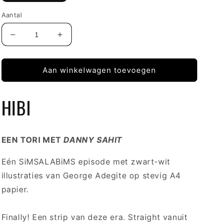
Aantal
Aantal
Aantal
verlagen
verhogen
voor
voor
Episode
Episode
Aan winkelwagen toevoegen
9
9
HIBI
EEN TORI MET
DANNY SAHIT
Eén SiMSALABiMS episode met zwart-wit
illustraties van George Adegite op stevig A4
papier.
Finally! Een strip van deze era. Straight vanuit