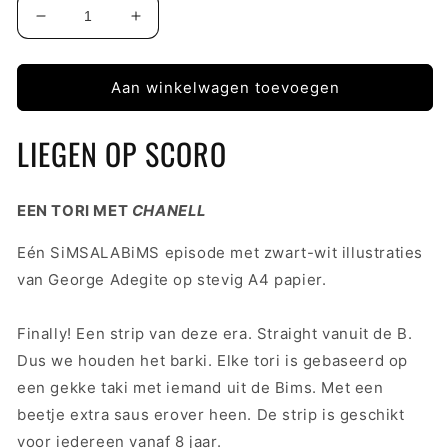
Aantal
Aantal
verlagen
verhogen
voor
voor
Episode
Episode
Aan winkelwagen toevoegen
2
2
LIEGEN OP SCORO
EEN TORI MET
CHANELL
Eén SiMSALABiMS episode met zwart-wit illustraties
van George Adegite op stevig A4 papier.
Finally! Een strip van deze era. Straight vanuit de B.
Dus we houden het barki. Elke tori is gebaseerd op
een gekke taki met iemand uit de Bims. Met een
beetje extra saus erover heen. De strip is geschikt
voor iedereen vanaf 8 jaar.