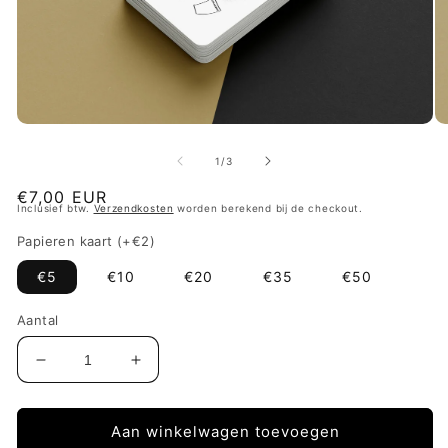
Media
Me
1
2
openen
op
van
1
/
3
in
in
modaal
mo
Normale
€7,00 EUR
Inclusief btw.
Verzendkosten
worden berekend bij de checkout.
prijs
Papieren kaart (+€2)
€5
€10
€20
€35
€50
Aantal
Aantal
Aantal
verlagen
verhogen
voor
voor
Cadeaukaart
Cadeaukaart
Aan winkelwagen toevoegen