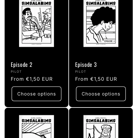
:
Episode 2
Episode 3
Vendor:
Vendor:
PILOT
PILOT
Regular
From €1,50 EUR
Regular
From €1,50 EUR
price
price
Choose options
Choose options