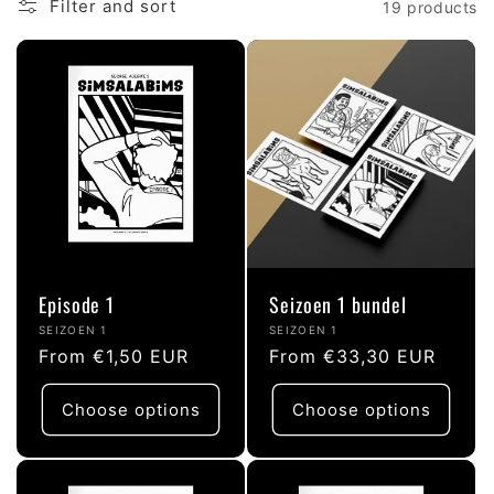
l
Filter and sort
19 products
l
e
c
t
Episode 1
Seizoen 1 bundel
i
Vendor:
Vendor:
SEIZOEN 1
SEIZOEN 1
Regular
From €1,50 EUR
Regular
From €33,30 EUR
o
price
price
Choose options
Choose options
n