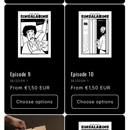
Episode 9
Episode 10
Vendor:
Vendor:
SEIZOEN 1
SEIZOEN 1
Regular
From €1,50 EUR
Regular
From €1,50 EUR
price
price
Choose options
Choose options