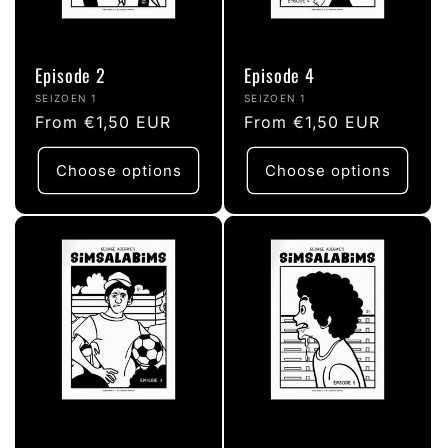
Episode 2
Episode 4
Vendor:
Vendor:
SEIZOEN 1
SEIZOEN 1
Regular
From €1,50 EUR
Regular
From €1,50 EUR
price
price
Choose options
Choose options