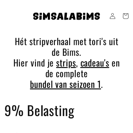
Skip to
content
Log
Cart
in
Hét stripverhaal met tori's uit
de Bims.
Hier vind je
strips
,
cadeau's
en
de complete
bundel van seizoen 1
.
C
9% Belasting
o