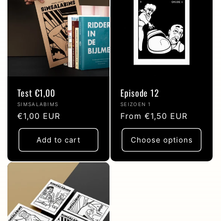
Test €1,00
Episode 12
Vendor:
Vendor:
SIMSALABIMS
SEIZOEN 1
Regular
€1,00 EUR
Regular
From €1,50 EUR
price
price
Add to cart
Choose options