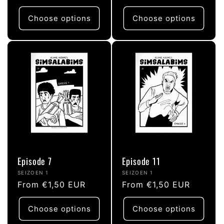
price
price
Choose options
Choose options
Episode 7
Episode 11
Vendor:
Vendor:
SEIZOEN 1
SEIZOEN 1
Regular
From €1,50 EUR
Regular
From €1,50 EUR
price
price
Choose options
Choose options