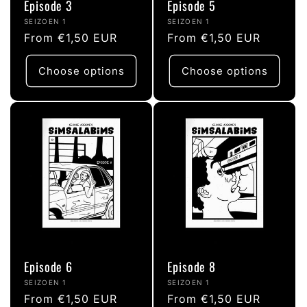
Episode 3
Episode 5
Vendor:
Vendor:
SEIZOEN 1
SEIZOEN 1
Regular
From €1,50 EUR
Regular
From €1,50 EUR
price
price
Choose options
Choose options
Episode 6
Episode 8
Vendor:
Vendor:
SEIZOEN 1
SEIZOEN 1
Regular
From €1,50 EUR
Regular
From €1,50 EUR