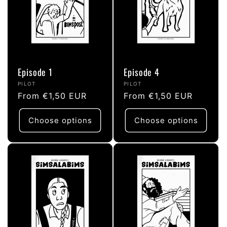
Episode 1
Episode 4
Vendor:
Vendor:
PILOT
PILOT
Regular
From €1,50 EUR
Regular
From €1,50 EUR
price
price
Choose options
Choose options