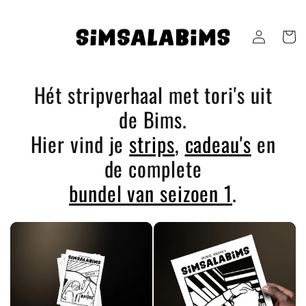
Skip to
content
Log
Cart
in
Hét stripverhaal met tori's uit
de Bims.
Hier vind je
strips
,
cadeau's
en
de complete
bundel van seizoen 1
.