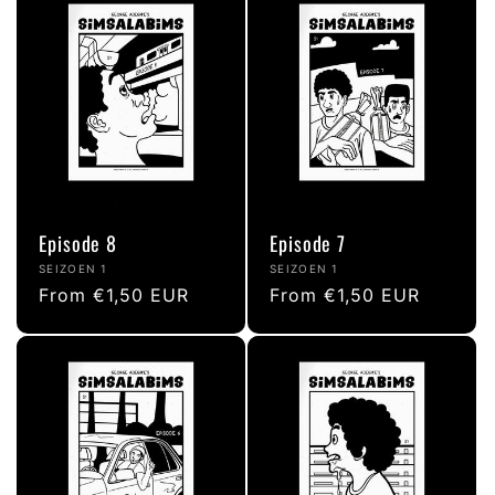
Episode 8
Episode 7
Vendor:
Vendor:
SEIZOEN 1
SEIZOEN 1
Regular
From €1,50 EUR
Regular
From €1,50 EUR
price
price