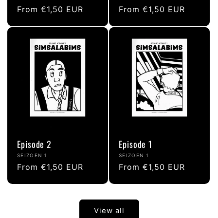
Regular
From €1,50 EUR
Regular
From €1,50 EUR
price
price
Episode 2
Episode 1
Vendor:
Vendor:
SEIZOEN 1
SEIZOEN 1
Regular
From €1,50 EUR
Regular
From €1,50 EUR
price
price
View all